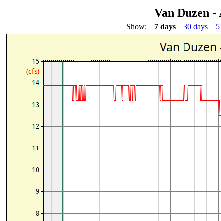
Van Duzen - 
Show:
7 days
30 days
5