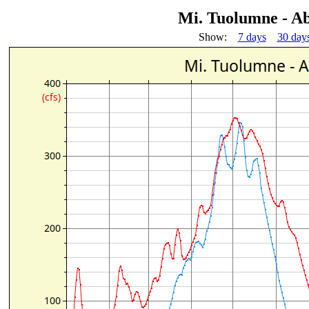
Mi. Tuolumne - A
Show:
7 days
30 day